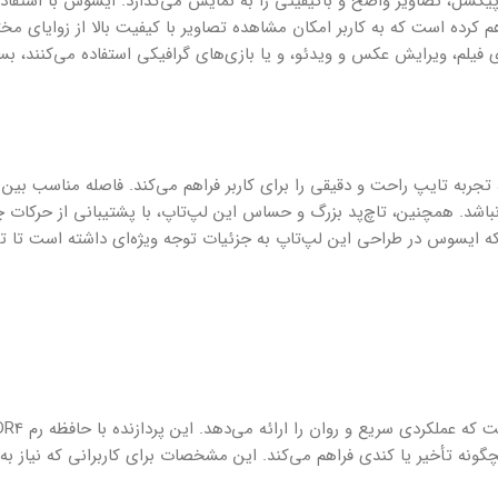
حه نمایش 15.6 اینچی Full HD این لپ‌تاپ با رزولوشن 1920×1080 پیکسل، تصاویر واضح و باکیفیتی را به نمایش می‌گذارد. ایسوس با استفا
I، زاویه دید گسترده‌ای را فراهم کرده است که به کاربر امکان مشاهده تصاویر با کیفیت بالا از زوایای 
 فیلم، ویرایش عکس و ویدئو، و یا بازی‌های گرافیکی استفاده می‌کنند، بسی
میک و نور پس‌زمینه، تجربه تایپ راحت و دقیقی را برای کاربر فراهم می‌کند. فاصله مناسب بی
باشد. همچنین، تاچ‌پد بزرگ و حساس این لپ‌تاپ، با پشتیبانی از حرکات چ
د که ایسوس در طراحی این لپ‌تاپ به جزئیات توجه ویژه‌ای داشته است تا تج
گونه تأخیر یا کندی فراهم می‌کند. این مشخصات برای کاربرانی که نیاز به