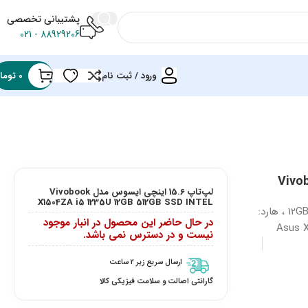
پشتیبانی تخصصی
88929206 - 021
ورود / ثبت نام
0
توما
Vivobook X
لپ‌تاپ 15.6 اینچی ایسوس مدل Vivobook
X1504ZA i5 1235U 12GB 512GB SSD INTEL
خرید لپ تاپ ایسوس vivobook x1504 پردازنده: Core i5 1235U ، رم: 12GB ، هارد:
در حال حاضر این محصول در انبار موجود
نیست و در دسترس نمی باشد.
ارسال سریع زیر 2 ساعت
گارانتی اصالت و سلامت فیزیکی کالا