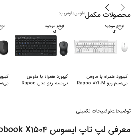
لپ تاپ IdeaPad Gaming
محصولات مکمل
ماوس
ماوس پد
لپ تاپ Legion
لپ تاپ LOQ
اتمام موجود
اتمام موجود
اتم
ی
ی
لپ تاپ ThinkBook
لپ تاپ ThinkPad
لپ تاپ Flex
لپ تاپ V15
کیبورد همراه با ماوس
کیبورد همراه با ماوس
کیبور
لپ تاپ Yoga
بی‌سیم رپو Rapoo 8210M
بی‌سیم رپو مدل Rapoo
000M
8000M Multi
Multi Mode Bluetooth
&amp amp Wireless
توضیحات
توضیحات تکمیلی
معرفی لپ تاپ ایسوس Vivobook X1504