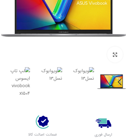
بزرگنمایی تصویر
لپ تاپ لنوو (مشاهده همه)
بر اساس سری
پرطرفدار لنوو
لپ تاپ IdeaPad 1
لپ تاپ IdeaPad 3
لپ تاپ IdeaPad 5
ارسال فوری
ضمانت اصالت کالا