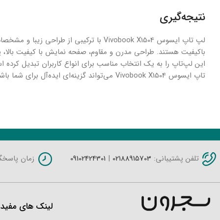
نتیجه‌گیری
لپ تاپ ایسوس Vivobook X1504 با ترکیبی از
باکیفیت هستند. طراحی مدرن و مقاوم، صفحه نمایش با کیفیت بالا، پر
این لپ‌تاپ را به یک انتخاب مناسب برای انواع کاربران تبدیل کرده ا
تاپ ایسوس Vivobook X1504 می‌تواند گزینه‌ای ایده‌آل برای شما باشد.
محصولات مشابه
تلفن پشتیبانی:
02188915703
|
09102424301
زمان پاسخگویی: شنبه 
لینک های مفید