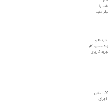
ده از
مختلف را
ار مفید
ن کلیدها و
ندلمسی، کار
ربه کاربری
لپ تاپ ایسوس Vivobook X1504 مجهز به پردازنده قدرتمند Intel است که عملکردی سریع و روان را ارائه می‌دهد. این پردازنده با حافظه رم DDR4، امکان
 اجرای