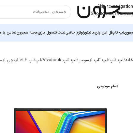
Skip to navigation
Skip to main content
رون
لپ تاپ
آل این وان
مانیتور
لوازم جانبی
تبلت
کنسول بازی
مجله سجرون
تماس با ما
خانه
لپ تاپ
لپ تاپ ایسوس
لپ تاپ Vivobook
لپ‌تاپ 15.6 اینچی ایسوس مدل Vivobook X1504ZA i5 1235U 12GB 512GB SSD INTEL
اتمام موجودی