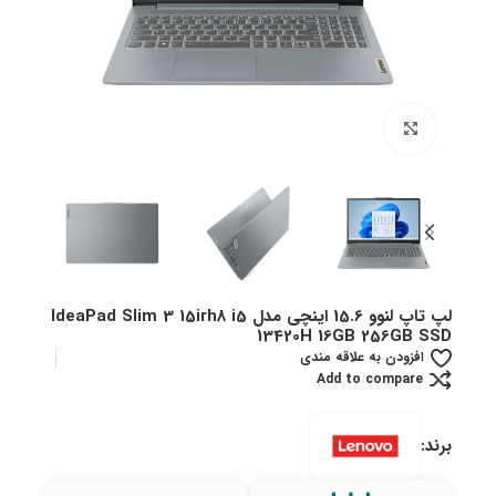
بزرگنمایی تصویر
لپ تاپ لنوو 15.6 اینچی مدل IdeaPad Slim 3 15irh8 i5
13420H 16GB 256GB SSD
افزودن به علاقه مندی
Add to compare
برند: