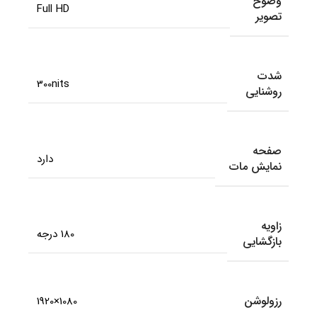
وضوح
Full HD
تصویر
شدت
300nits
روشنایی
صفحه
دارد
نمایش مات
زاویه
180 درجه
بازگشایی
رزولوشن
1080×1920