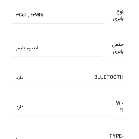
نوع
3Cell
,
42WHr
باتری
جنس
لیتیوم پلیمر
باتری
BLUETOOTH
دارد
WI-
دارد
FI
TYPE-