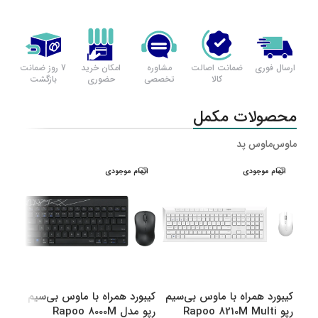
ارسال فوری
ضمانت اصالت
مشاوره
امکان خرید
7 روز ضمانت
کالا
تخصصی
حضوری
بازگشت
محصولات مکمل
ماوس
ماوس پد
اتمام موجودی
اتمام موجودی
اتم
کیبورد همراه با ماوس بی‌سیم
کیبورد همراه با ماوس بی‌سیم
کیبو
رپو Rapoo 8210M Multi
رپو مدل Rapoo 8000M
رپو مدل M