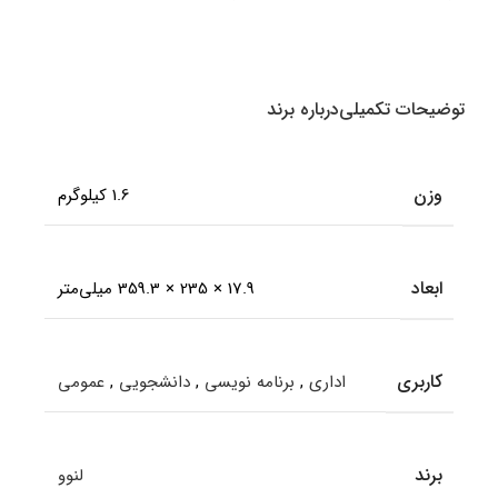
Multi
Mode Bluetooth &amp
amp Wireless
انتخاب گزینه ها
انتخاب گزینه ها
اطل
توضیحات تکمیلی
درباره برند
وزن
1.6 کیلوگرم
ابعاد
17.9 × 235 × 359.3 میلی‌متر
کاربری
اداری
,
برنامه نویسی
,
دانشجویی
,
عمومی
برند
لنوو