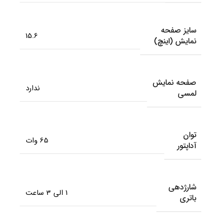
سایز صفحه
15.6
نمایش (اینچ)
صفحه نمایش
ندارد
لمسی
توان
65 وات
آداپتور
شارژدهی
1 الی 3 ساعت
باتری