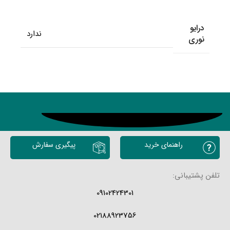
درایو
ندارد
نوری
محصولات مشابه
راهنمای خرید
پیگیری سفارش
تلفن پشتیبانی:
09102424301
02188923756