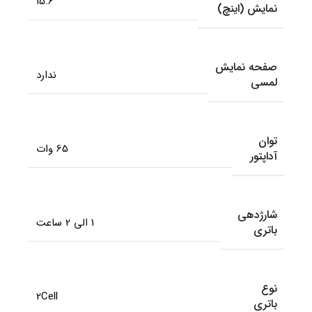
15.6
نمایش (اینچ)
صفحه نمایش
ندارد
لمسی
توان
65 وات
آداپتور
شارژدهی
1 الی 2 ساعت
باتری
نوع
2Cell
باتری