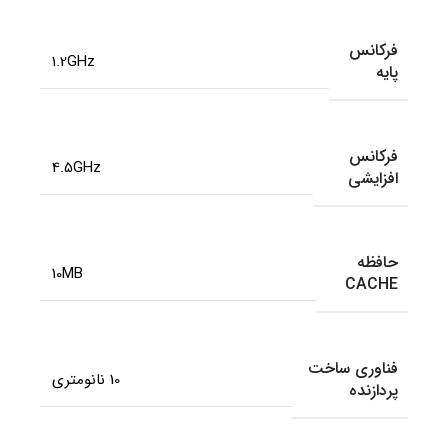
فرکانس
1.2GHz
پایه
فرکانس
4.5GHz
افزایشی
حافظه
10MB
CACHE
فناوری ساخت
10 نانومتری
پردازنده