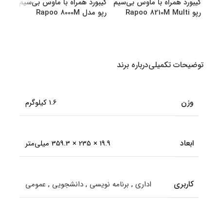
کیبورد همراه با ماوس بی‌سیم
کیبورد همراه با ماوس بی‌سیم
کیبو
رپو Rapoo 8210M Multi
رپو مدل Rapoo 8000M
رپو مدل M
Multi
Mode Bluetooth &amp
amp Wireless
انتخاب گزینه ها
انتخاب گزینه ها
اطل
توضیحات تکمیلی
درباره برند
وزن
1.6 کیلوگرم
ابعاد
19.9 × 235 × 359.3 میلی‌متر
کاربری
اداری
,
برنامه نویسی
,
دانشجویی
,
عمومی