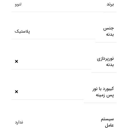
برند
لنوو
جنس
پلاستیک
بدنه
نورپردازی
❌
بدنه
کیبورد با نور
❌
پس زمینه
سیستم
ندارد
عامل