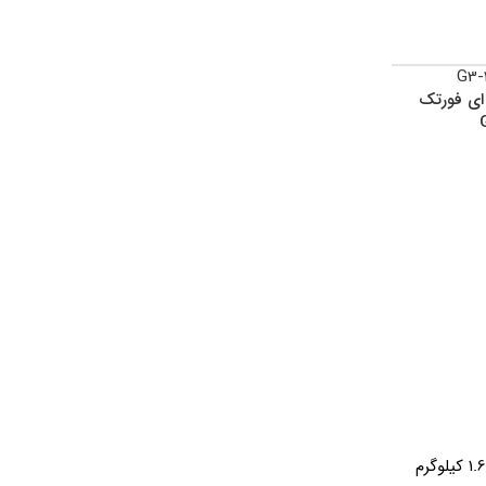
اتمام موجود
اتمام موجود
ی فورتک
ی
ی
ماوس بی سیم ای فورتک
ماوس بی سیم ای فورتک
مدل G3-330N
مدل G7-600NX
1.6 کیلوگرم