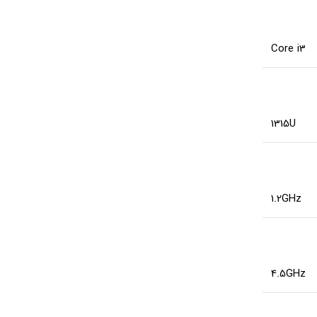
Core i3
1315U
1.2GHz
4.5GHz