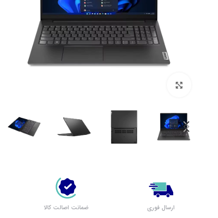
بزرگنمایی تصویر
لپ تاپ لنوو (مشاهده همه)
بر اساس سری
پرطرفدار لنوو
لپ تاپ IdeaPad 1
لپ تاپ IdeaPad 3
لپ تاپ IdeaPad 5
ارسال فوری
ضمانت اصالت کالا