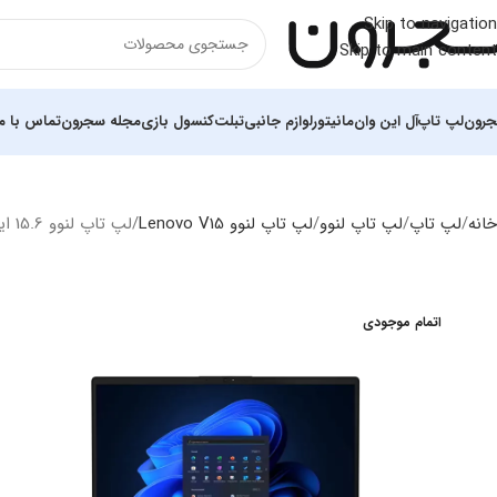
Skip to navigation
Skip to main content
رون
لپ تاپ
آل این وان
مانیتور
لوازم جانبی
تبلت
کنسول بازی
مجله سجرون
تماس با ما
خانه
لپ تاپ
لپ‌ تاپ لنوو
لپ تاپ لنوو Lenovo V15
لپ تاپ لنوو 15.6 اینچی مدل V15 i3 1315U 24GB 1TB HDD+256GB SSD
اتمام موجودی