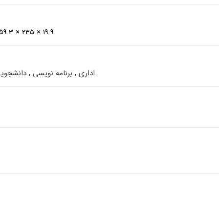
19.9 × 235 × 359.3 میلی‌متر
اداری
,
برنامه نویسی
,
دانشجوی