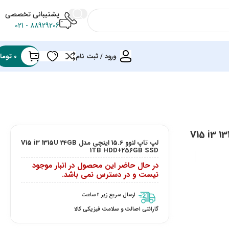
پشتیبانی تخصصی
88929206 - 021
ورود / ثبت نام
0
توما
V15 i3 1315U 24
لپ تاپ لنوو 15.6 اینچی مدل V15 i3 1315U 24GB
1TB HDD+256GB SSD
در حال حاضر این محصول در انبار موجود
نیست و در دسترس نمی باشد.
ارسال سریع زیر 2 ساعت
گارانتی اصالت و سلامت فیزیکی کالا