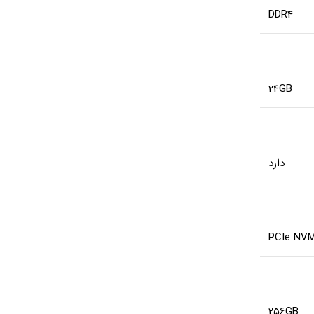
DDR4
24GB
دارد
PCIe NV
256GB