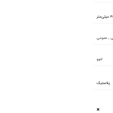
ی
,
عمومی
لنوو
پلاستیک
❌