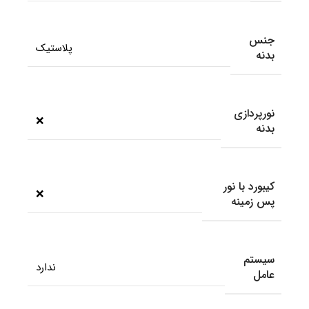
جنس
پلاستیک
بدنه
نورپردازی
❌
بدنه
کیبورد با نور
❌
پس زمینه
سیستم
ندارد
عامل