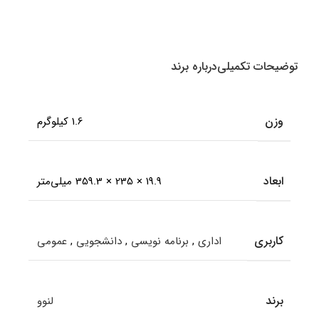
Multi
Mode Bluetooth &amp
amp Wireless
انتخاب گزینه ها
انتخاب گزینه ها
اطل
توضیحات تکمیلی
درباره برند
وزن
1.6 کیلوگرم
ابعاد
19.9 × 235 × 359.3 میلی‌متر
کاربری
اداری
,
برنامه نویسی
,
دانشجویی
,
عمومی
برند
لنوو