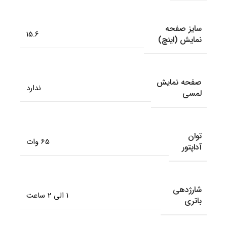
سایز صفحه
15.6
نمایش (اینچ)
صفحه نمایش
ندارد
لمسی
توان
65 وات
آداپتور
شارژدهی
1 الی 2 ساعت
باتری