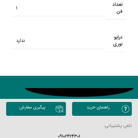
تعداد
1
فن
درایو
ندارد
نوری
محصولات مشابه
راهنمای خرید
پیگیری سفارش
تلفن پشتیبانی:
09102424301