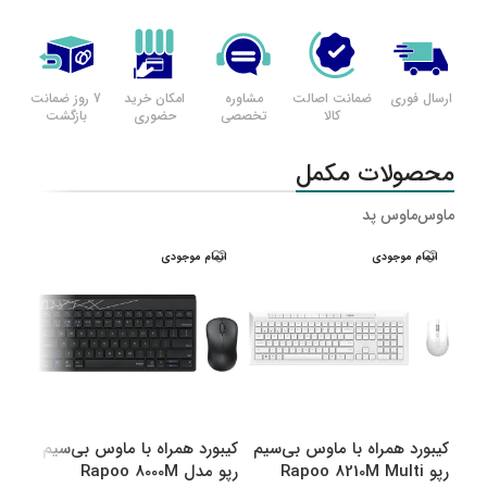
ارسال فوری
ضمانت اصالت
مشاوره
امکان خرید
7 روز ضمانت
کالا
تخصصی
حضوری
بازگشت
محصولات مکمل
ماوس
ماوس پد
اتمام موجودی
اتمام موجودی
اتم
کیبورد همراه با ماوس بی‌سیم
کیبورد همراه با ماوس بی‌سیم
کیبو
رپو Rapoo 8210M Multi
رپو مدل Rapoo 8000M
رپو مدل M