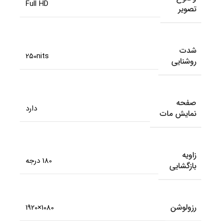
Full HD
تصویر
شدت
250nits
روشنایی
صفحه
دارد
نمایش مات
زاویه
180 درجه
بازگشایی
رزولوشن
1080×1920