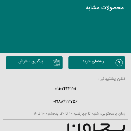
محصولات مشابه
راهنمای خرید
پیگیری سفارش
تلفن پشتیبانی:
09102424301
02188923756
زمان پاسخگویی: شنبه تا چهارشنبه 10 تا 20، پنجشنبه 10 تا 16