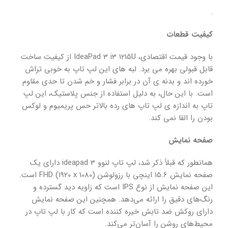
.
کیفیت قطعات
با وجود قیمت اقتصادی، IdeaPad 3 i3 1215U از کیفیت ساخت
قابل قبولی بهره می برد. لبه های این لپ تاپ به خوبی تراش
خورده اند و بدنه ی آن در برابر فشار و خم شدن تا حدی مقاوم
است. با این حال، به دلیل استفاده از جنس پلاستیک، این لپ
تاپ به اندازه ی لپ تاپ های رده بالاتر حس پریمیوم و لوکس
بودن را القا نمی کند.
صفحه نمایش
همانطور که قبلاً ذکر شد، لپ تاپ لنوو ideapad 3 دارای یک
صفحه نمایش 15.6 اینچی با رزولوشن FHD (1920 x 1080) است.
این صفحه نمایش از نوع IPS است که زاویه دید گسترده و
رنگ‌های دقیق را ارائه می‌دهد. همچنین این صفحه نمایش
دارای روکش ضد تابش خیره کننده است که کار با لپ تاپ در
محیط‌های روشن را آسان‌تر می‌کند.