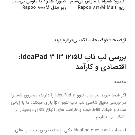
کیبورد همراه با ماوس بی‌سیم
کیبورد همراه با ماوس بی‌سیم
کیبو
رپو Rapoo 8210M Multi
رپو مدل Rapoo 8000M
رپو مدل M
Multi
Mode Bluetooth &amp
amp Wireless
انتخاب گزینه ها
انتخاب گزینه ها
اطل
توضیحات
توضیحات تکمیلی
درباره برند
بررسی لپ تاپ IdeaPad 3 i3 1215U:
اقتصادی و کارآمد
مقدمه
اگر قصد خرید لپ تاپ لنوو IdeaPad 3 را دارید، سجرون شما را
در بررسی دقیق شاسی لپ تاپ لنوو ip3 یاری میکند. ما با زبانی
ساده و خوانا، نقاط قوت و ظرافت های انواع کالای دیجیتال را
آشکار می نماییم.
لپ تاپ IdeaPad 3 i3 1215U یکی از جدیدترین لپ تاپ های