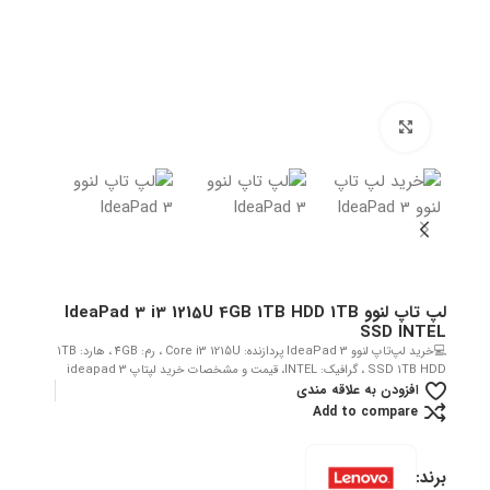
بزرگنمایی تصویر
لپ تاپ لنوو IdeaPad 3 i3 1215U 4GB 1TB HDD 1TB
SSD INTEL
💻خرید لپ‌تاپ لنوو IdeaPad 3 پردازنده: Core i3 1215U ، رم: 4GB ، هارد: 1TB
SSD 1TB HDD ، گرافیک: INTEL، قیمت و مشخصات خرید لپتاپ ideapad 3
افزودن به علاقه مندی
Add to compare
برند: