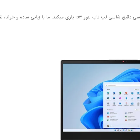
اگر قصد خرید لپ تاپ لنوو IdeaPad 3 را دارید، سجرون شما را در بررسی دقیق شاسی لپ تاپ لنوو ip3 یاری میکند. ما با زب