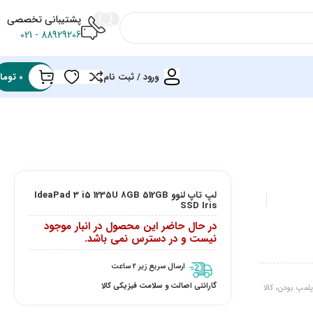
پشتیبانی تخصصی
88929206 - 021
ورود / ثبت نام
0
توما
لپ تاپ لنوو IdeaPad 3 i5 1235U 8GB 512GB
SSD Iris
در حال حاضر این محصول در انبار موجود
نیست و در دسترس نمی باشد.
ارسال سریع زیر 2 ساعت
گارانتی اصالت و سلامت فیزیکی کالا
لمپ بودن، کالا