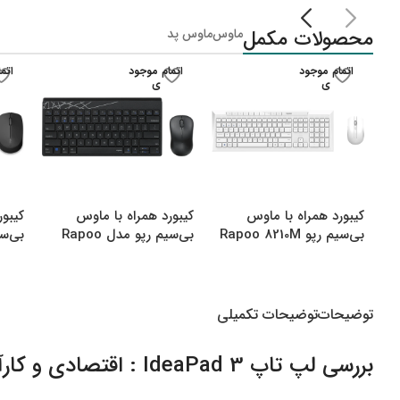
لپ تاپ IdeaPad Gaming
محصولات مکمل
ماوس
ماوس پد
لپ تاپ Legion
لپ تاپ LOQ
اتمام موجود
اتمام موجود
اتم
ی
ی
لپ تاپ ThinkBook
لپ تاپ ThinkPad
لپ تاپ Flex
لپ تاپ V15
کیبورد همراه با ماوس
کیبورد همراه با ماوس
کیبور
لپ تاپ Yoga
بی‌سیم رپو Rapoo 8210M
بی‌سیم رپو مدل Rapoo
000M
8000M Multi
Multi Mode Bluetooth
&amp amp Wireless
توضیحات
توضیحات تکمیلی
بررسی لپ تاپ IdeaPad 3 : اقتصادی و کارآمد