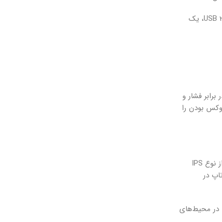
در سمت راست این لپ تاپ، شاهد دو پورت USB 3.0، یک جک 3.5 میلی متری صدا و یک پورت HDMI هستیم. در سمت چپ نیز، یک پورت USB 2.0، یک
در برابر فشار و
وکس بودن را
همانطور که قبلاً ذکر شد، لپ تاپ لنوو ideapad 3 دارای یک صفحه نمایش 15.6 اینچی با رزولوشن FHD (1920 x 1080) است. این صفحه نمایش از نوع IPS
اپ در
ست، اما در محیط‌های