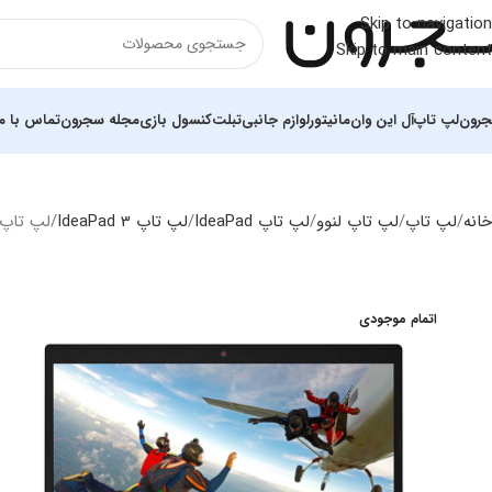
Skip to navigation
Skip to main content
رون
لپ تاپ
آل این وان
مانیتور
لوازم جانبی
تبلت
کنسول بازی
مجله سجرون
تماس با ما
خانه
لپ تاپ
لپ‌ تاپ لنوو
لپ تاپ IdeaPad
لپ تاپ IdeaPad 3
لپ تاپ لنوو GB 512GB SSD Iris
اتمام موجودی