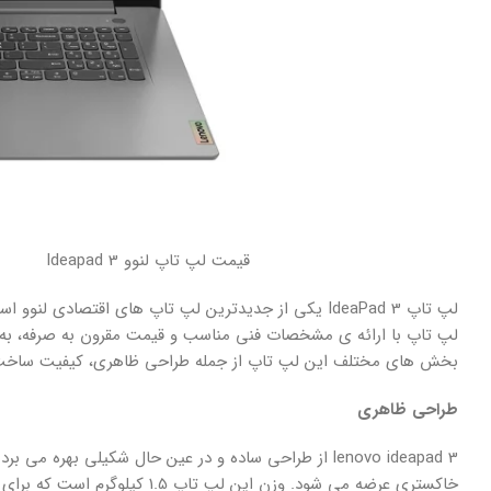
قیمت لپ تاپ لنوو Ideapad 3
لپ تاپ IdeaPad 3 یکی از جدیدترین لپ تاپ های اقتصاد
لپ تاپ با ارائه ی مشخصات فنی مناسب و قیمت مقرون به صرفه، به گ
بخش های مختلف این لپ تاپ از جمله طراحی ظاهری، کیفیت ساخت، 
طراحی ظاهری
lenovo ideapad 3 از طراحی ساده و در عین حال شکیلی به
خاکستری عرضه می شود. وزن این لپ تاپ 1.5 کیلوگرم است که برای یک لپ تاپ 15 اینچی، وزن مناسبی محسوب می شود و به راحتی قابل حمل است.