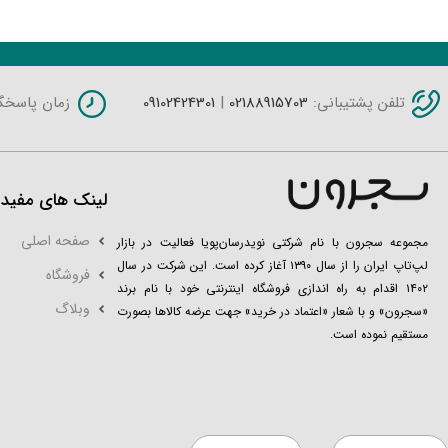
محصولات مشابه
تلفن پشتیبانی:
02188915703
|
09102424301
زمان پاسخگویی: شنبه 
لینک های مفید
صفحه اصلی
مجموعه سجرون با نام شرکتی نویدرسان‌پویا فعالیت در بازار
لپ‌تاپ ایران را از سال ۱۳۹۰ آغاز کرده است. این شرکت در سال
فروشگاه
۱۴۰۲ اقدام به راه اندازی فروشگاه اینترنتی خود با نام برند
وبلاگ
«سجرون» و با شعار «اعتماد در خرید» جهت عرضه کالاها بصورت
مستقیم نموده است.