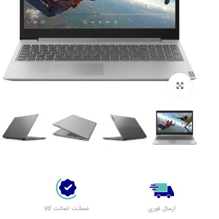
بزرگنمایی تصویر
لپ تاپ لنوو (مشاهده همه)
بر اساس سری
پرطرفدار لنوو
لپ تاپ IdeaPad 1
لپ تاپ IdeaPad 3
لپ تاپ IdeaPad 5
ارسال فوری
ضمانت اصالت کالا