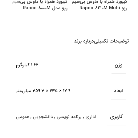
کیبورد همراه با ماوس بی‌سیم
کیبورد همراه با ماوس بی‌سیم
کیبو
رپو Rapoo 8210M Multi
رپو مدل Rapoo 8000M
رپو مدل M
Multi
Mode Bluetooth &amp
amp Wireless
انتخاب گزینه ها
انتخاب گزینه ها
اطل
توضیحات تکمیلی
درباره برند
وزن
1.62 کیلوگرم
ابعاد
17.9 × 235 × 359.3 میلی‌متر
کاربری
اداری
,
برنامه نویسی
,
دانشجویی
,
عمومی