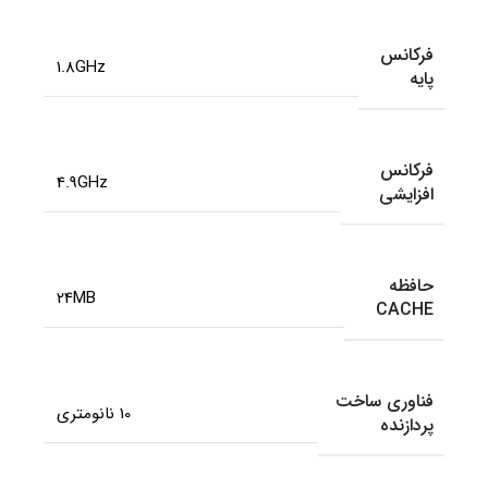
فرکانس
1.8GHz
پایه
فرکانس
4.9GHz
افزایشی
حافظه
24MB
CACHE
فناوری ساخت
10 نانومتری
پردازنده