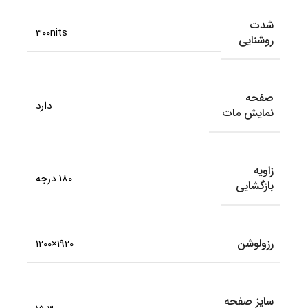
شدت
300nits
روشنایی
صفحه
دارد
نمایش مات
زاویه
180 درجه
بازگشایی
رزولوشن
1920×1200
سایز صفحه