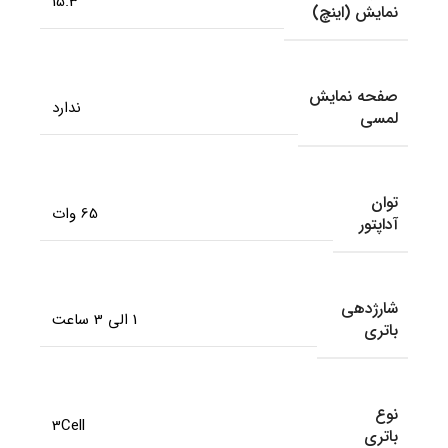
15.3
نمایش (اینچ)
صفحه نمایش
ندارد
لمسی
توان
65 وات
آداپتور
شارژدهی
1 الی 3 ساعت
باتری
نوع
3Cell
باتری