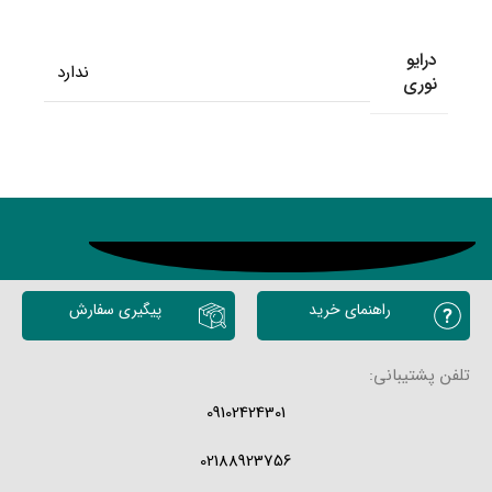
درایو
ندارد
نوری
محصولات مشابه
راهنمای خرید
پیگیری سفارش
تلفن پشتیبانی:
09102424301
02188923756