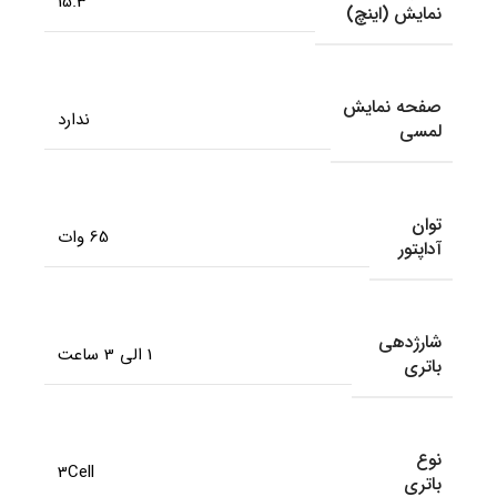
15.3
نمایش (اینچ)
صفحه نمایش
ندارد
لمسی
توان
65 وات
آداپتور
شارژدهی
1 الی 3 ساعت
باتری
نوع
3Cell
باتری