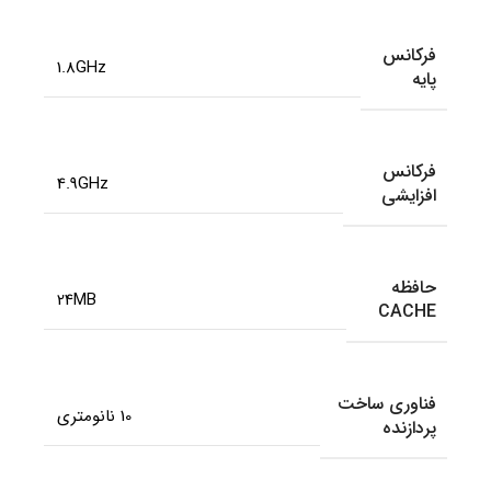
فرکانس
1.8GHz
پایه
فرکانس
4.9GHz
افزایشی
حافظه
24MB
CACHE
فناوری ساخت
10 نانومتری
پردازنده