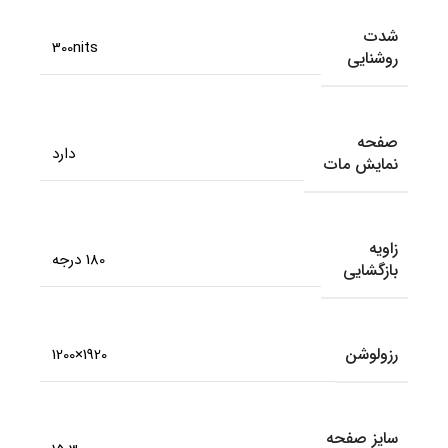
شدت
300nits
روشنایی
صفحه
دارد
نمایش مات
زاویه
180 درجه
بازگشایی
رزولوشن
1920×1200
سایز صفحه