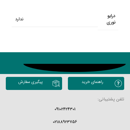
درایو
ندارد
نوری
محصولات مشابه
راهنمای خرید
پیگیری سفارش
تلفن پشتیبانی:
09102424301
02188923756