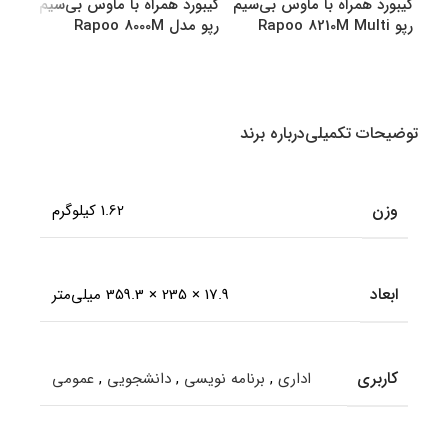
کیبورد همراه با ماوس بی‌سیم
کیبورد همراه با ماوس بی‌سیم
کیبو
رپو Rapoo 8210M Multi
رپو مدل Rapoo 8000M
رپو مدل M
Multi
Mode Bluetooth &amp
amp Wireless
انتخاب گزینه ها
انتخاب گزینه ها
اطل
توضیحات تکمیلی
درباره برند
وزن
1.62 کیلوگرم
ابعاد
17.9 × 235 × 359.3 میلی‌متر
کاربری
اداری
,
برنامه نویسی
,
دانشجویی
,
عمومی