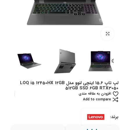
بزرگنمایی تصویر
لپ تاپ 15.6 اینچی لنوو مدل LOQ i5 12450HX 12GB
512GB SSD 6GB RTX3050
افزودن به علاقه مندی
Add to compare
برند: