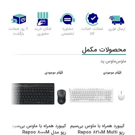
ارسال فوری
ضمانت اصالت
مشاوره
امکان خرید
7 روز ضمانت
کالا
تخصصی
حضوری
بازگشت
محصولات مکمل
ماوس
ماوس پد
اتمام موجودی
اتمام موجودی
اتم
کیبورد همراه با ماوس بی‌سیم
کیبورد همراه با ماوس بی‌سیم
کیبو
رپو Rapoo 8210M Multi
رپو مدل Rapoo 8000M
رپو مدل M