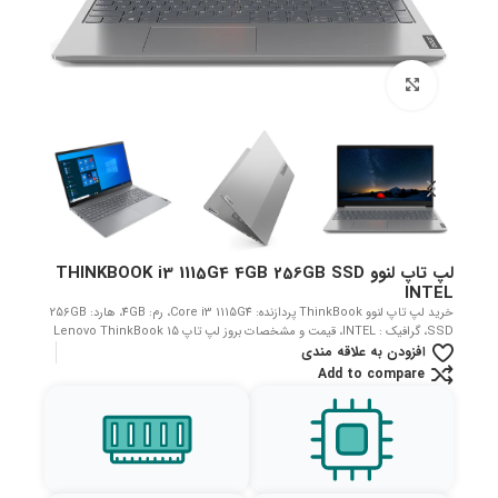
بزرگنمایی تصویر
لپ تاپ لنوو THINKBOOK i3 1115G4 4GB 256GB SSD
INTEL
خرید لپ تاپ لنوو ThinkBook پردازنده: Core i3 1115G4، رم: 4GB، هارد: 256GB
SSD، گرافیک : INTEL، قیمت و مشخصات بروز لپ تاپ Lenovo ThinkBook 15
افزودن به علاقه مندی
Add to compare