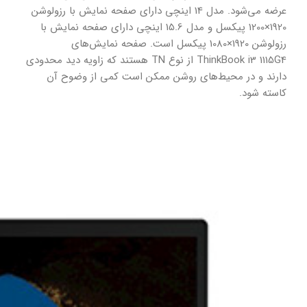
عرضه می‌شود. مدل 14 اینچی دارای صفحه نمایش با رزولوشن
1920×1200 پیکسل و مدل 15.6 اینچی دارای صفحه نمایش با
رزولوشن 1920×1080 پیکسل است. صفحه نمایش‌های
ThinkBook i3 1115G4 از نوع TN هستند که زاویه دید محدودی
دارند و در محیط‌های روشن ممکن است کمی از وضوح آن
کاسته شود.