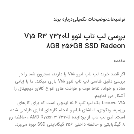
انتخاب گزینه ها
انتخاب گزینه ها
اطل
توضیحات
توضیحات تکمیلی
درباره برند
بررسی لپ تاپ لنوو V15 R3 7320U
8GB 256GB SSD Radeon
مقدمه
اگر قصد خرید لپ تاپ لنوو V15 را دارید، سجرون شما را در
بررسی دقیق شاسی لپ تاپ لنوو V15 یاری میکند. ما با زبانی
ساده و خوانا، نقاط قوت و ظرافت های انواع کالای دیجیتال را
آشکار می نماییم.
Lenovo V15 یک لپ تاپ 15.6 اینچی است که برای کارهای
روزمره، وبگردی، تماشای فیلم و انجام کارهای اداری طراحی شده
است. این لپ تاپ از پردازنده AMD Ryzen 3 7320U ، حافظه رم
8 گیگابایتی و حافظه داخلی 256 گیگابایتی SSD بهره می‌برد.