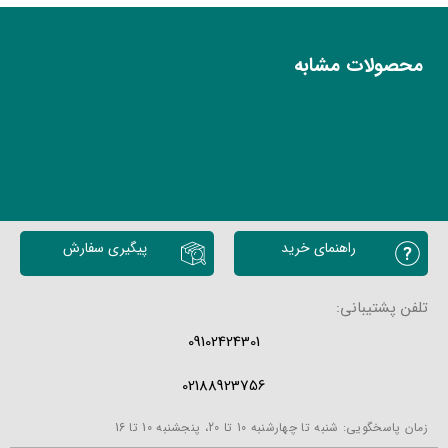
محصولات مشابه
راهنمای خرید
پیگیری سفارش
تلفن پشتیبانی:
09102424301
02188923756
زمان پاسخگویی: شنبه تا چهارشنبه 10 تا 20، پنجشنبه 10 تا 16