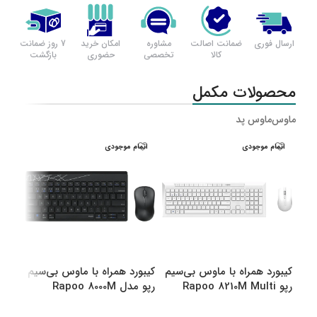
ارسال فوری
ضمانت اصالت
مشاوره
امکان خرید
7 روز ضمانت
کالا
تخصصی
حضوری
بازگشت
محصولات مکمل
ماوس
ماوس پد
اتمام موجودی
اتمام موجودی
اتم
کیبورد همراه با ماوس بی‌سیم
کیبورد همراه با ماوس بی‌سیم
کیبو
رپو Rapoo 8210M Multi
رپو مدل Rapoo 8000M
رپو مدل M
Multi
Mode Bluetooth &amp
amp Wireless