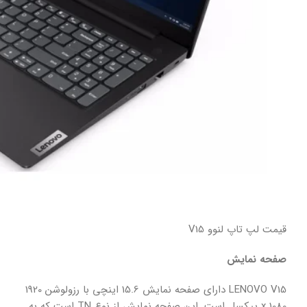
قیمت لپ تاپ لنوو V15
صفحه نمایش
LENOVO V15 دارای صفحه نمایش 15.6 اینچی با رزولوشن 1920
x 1080 پیکسل است. این صفحه نمایش از نوع TN است که به