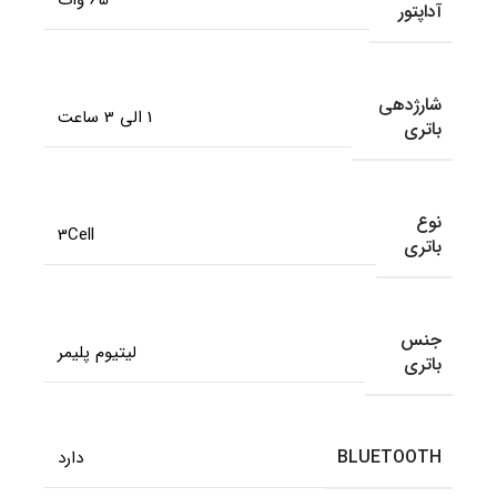
آداپتور
شارژدهی
1 الی 3 ساعت
باتری
نوع
3Cell
باتری
جنس
لیتیوم پلیمر
باتری
BLUETOOTH
دارد