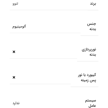
برند
لنوو
جنس
آلومینیوم
بدنه
نورپردازی
❌
بدنه
کیبورد با نور
❌
پس زمینه
سیستم
ندارد
عامل