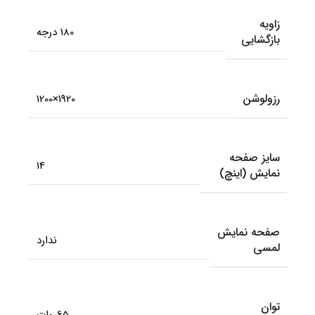
زاویه
180 درجه
بازگشایی
رزولوشن
1920×1200
سایز صفحه
14
نمایش (اینچ)
صفحه نمایش
ندارد
لمسی
توان
65 وات