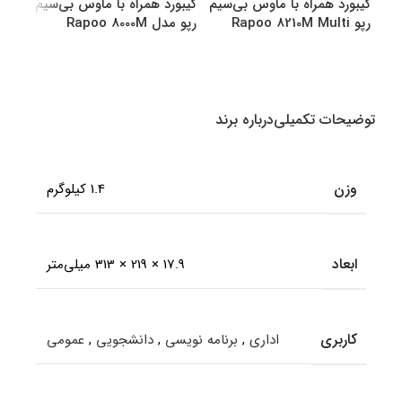
کیبورد همراه با ماوس بی‌سیم
کیبورد همراه با ماوس بی‌سیم
کیبو
رپو Rapoo 8210M Multi
رپو مدل Rapoo 8000M
رپو مدل M
Multi
Mode Bluetooth &amp
amp Wireless
انتخاب گزینه ها
انتخاب گزینه ها
اطل
توضیحات تکمیلی
درباره برند
وزن
1.4 کیلوگرم
ابعاد
17.9 × 219 × 313 میلی‌متر
کاربری
اداری
,
برنامه نویسی
,
دانشجویی
,
عمومی