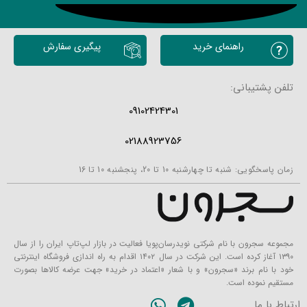
محصولات مشابه
راهنمای خرید
پیگیری سفارش
تلفن پشتیبانی:
09102424301
02188923756
زمان پاسخگویی: شنبه تا چهارشنبه 10 تا 20، پنجشنبه 10 تا 16
مجموعه سجرون با نام شرکتی نویدرسان‌پویا فعالیت در بازار لپ‌تاپ ایران را از سال
۱۳۹۰ آغاز کرده است. این شرکت در سال ۱۴۰۲ اقدام به راه اندازی فروشگاه اینترنتی
خود با نام برند «سجرون» و با شعار «اعتماد در خرید» جهت عرضه کالاها بصورت
مستقیم نموده است.
ارتباط با ما