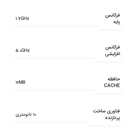
فرکانس
1.7GHz
پایه
فرکانس
5.0GHz
افزایشی
حافظه
12MB
CACHE
فناوری ساخت
10 نانومتری
پردازنده