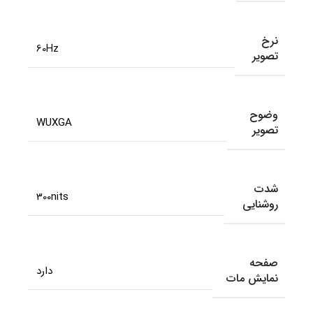
نرخ
60Hz
تصویر
وضوح
WUXGA
تصویر
شدت
300nits
روشنایی
صفحه
دارد
نمایش مات