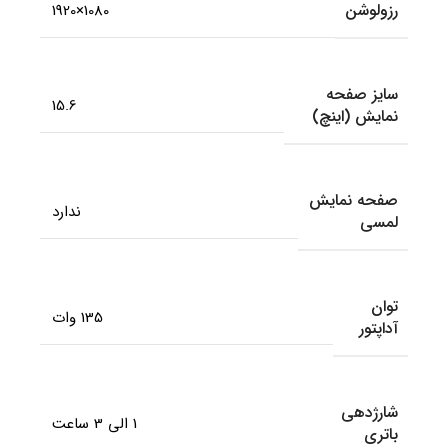
رزولوشن
1080×1920
سایز صفحه
15.6
نمایش (اینچ)
صفحه نمایش
ندارد
لمسی
توان
135 وات
آداپتور
شارژدهی
1 الی 3 ساعت
باتری