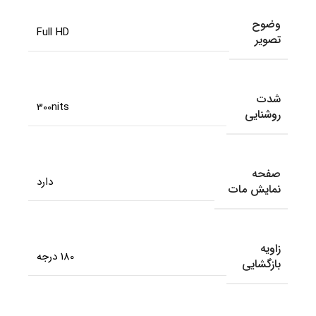
وضوح
Full HD
تصویر
شدت
300nits
روشنایی
صفحه
دارد
نمایش مات
زاویه
180 درجه
بازگشایی