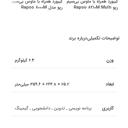
کیبورد همراه با ماوس بی‌سیم
کیبورد همراه با ماوس بی‌سیم
کیبو
رپو Rapoo 8210M Multi
رپو مدل Rapoo 8000M
رپو مدل M
Multi
Mode Bluetooth &amp
amp Wireless
انتخاب گزینه ها
انتخاب گزینه ها
اطل
توضیحات تکمیلی
درباره برند
وزن
2.4 کیلوگرم
ابعاد
25.2 × 264.8 × 359.6 میلی‌متر
کاربری
برنامه نویسی
,
تدوین
,
دانشجویی
,
گیمینگ