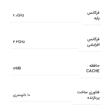
فرکانس
2.0GHz
پایه
فرکانس
4.4GHz
افزایشی
حافظه
12MB
CACHE
فناوری ساخت
10 نانومتری
پردازنده