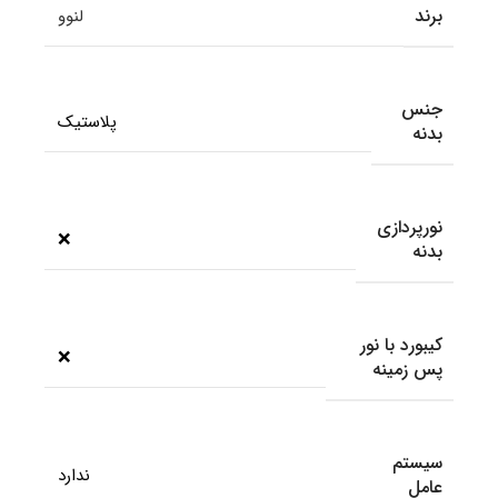
برند
لنوو
جنس
پلاستیک
بدنه
نورپردازی
❌
بدنه
کیبورد با نور
❌
پس زمینه
سیستم
ندارد
عامل