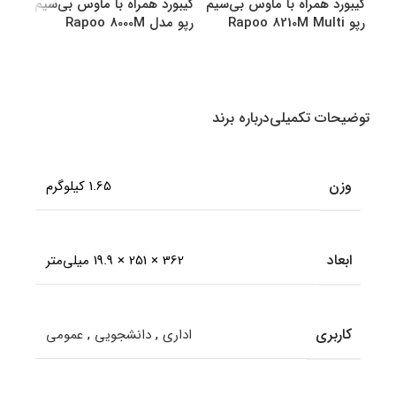
کیبورد همراه با ماوس بی‌سیم
کیبورد همراه با ماوس بی‌سیم
کیبو
رپو Rapoo 8210M Multi
رپو مدل Rapoo 8000M
رپو مدل M
Multi
Mode Bluetooth &amp
amp Wireless
انتخاب گزینه ها
انتخاب گزینه ها
اطل
توضیحات تکمیلی
درباره برند
وزن
1.65 کیلوگرم
ابعاد
362 × 251 × 19.9 میلی‌متر
کاربری
اداری
,
دانشجویی
,
عمومی