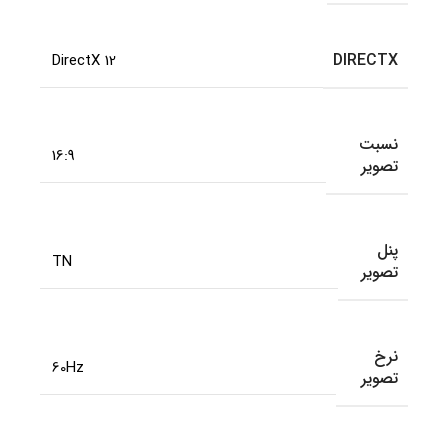
DIRECTX
DirectX 12
نسبت
16:9
تصویر
پنل
TN
تصویر
نرخ
60Hz
تصویر