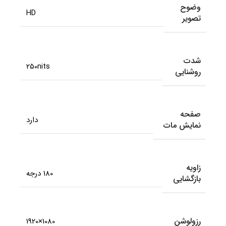
وضوح
HD
تصویر
شدت
250nits
روشنایی
صفحه
دارد
نمایش مات
زاویه
180 درجه
بازگشایی
رزولوشن
1080×1920