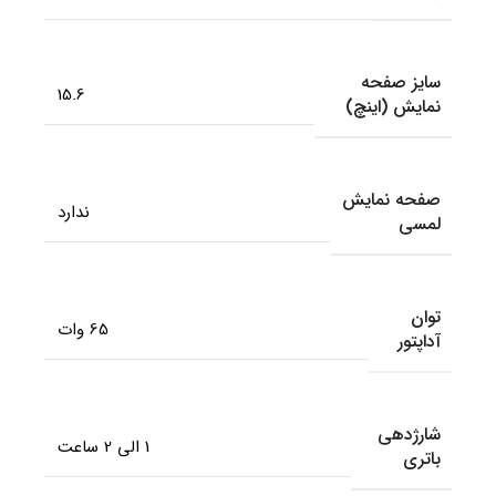
سایز صفحه
15.6
نمایش (اینچ)
صفحه نمایش
ندارد
لمسی
توان
65 وات
آداپتور
شارژدهی
1 الی 2 ساعت
باتری