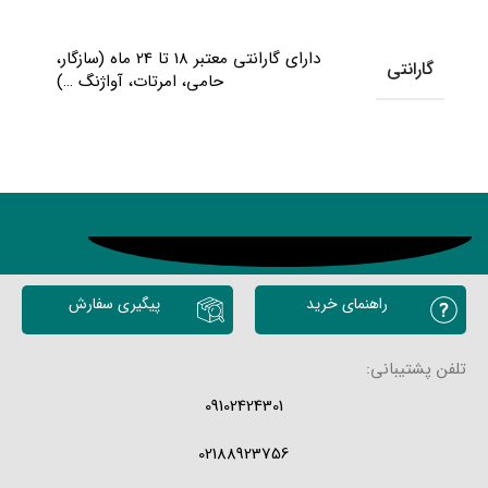
دارای گارانتی معتبر 18 تا 24 ماه (سازگار،
گارانتی
حامی، امرتات، آواژنگ …)
محصولات مشابه
راهنمای خرید
پیگیری سفارش
تلفن پشتیبانی:
09102424301
02188923756