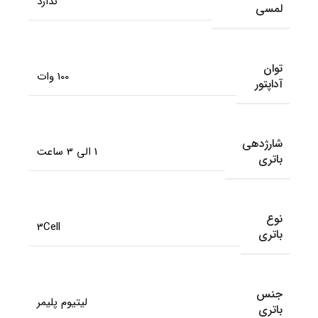
ندارد
لمسی
توان
100 وات
آداپتور
شارژدهی
1 الی 3 ساعت
باتری
نوع
3Cell
باتری
جنس
لیتیوم پلیمر
باتری