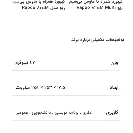
کیبورد همراه با ماوس بی‌سیم
کیبورد همراه با ماوس بی‌سیم
کیبو
رپو Rapoo 8210M Multi
رپو مدل Rapoo 8000M
رپو مدل M
Multi
Mode Bluetooth &amp
amp Wireless
انتخاب گزینه ها
انتخاب گزینه ها
اطل
توضیحات تکمیلی
درباره برند
وزن
1.7 کیلوگرم
ابعاد
17.5 × 253 × 356 میلی‌متر
کاربری
اداری
,
برنامه نویسی
,
دانشجویی
,
عمومی