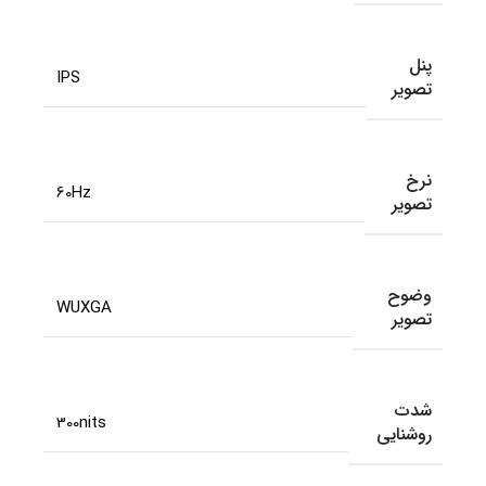
پنل
IPS
تصویر
نرخ
60Hz
تصویر
وضوح
WUXGA
تصویر
شدت
300nits
روشنایی