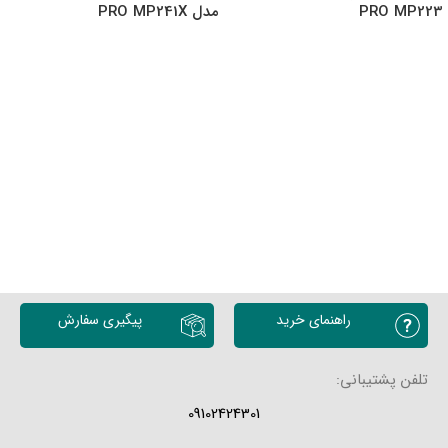
PRO MP223
مدل PRO MP241X
انتخاب گزینه ها
انتخاب گزینه ها
راهنمای خرید
پیگیری سفارش
تلفن پشتیبانی:
09102424301