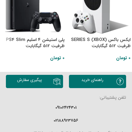
ایکس باکس (XBOX) SERIES S
پلی استیشن 4 اسلیم PS4 Slim
ظرفیت 512 گیگابایت
ظرفیت 512 گیگابایت
0
تومان
0
تومان
اطلاعات بیشتر
اطلاعات بیشتر
راهنمای خرید
پیگیری سفارش
تلفن پشتیبانی:
09102424301
02188923756