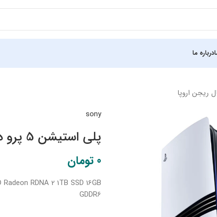
درباره ما
sony
پلی استیشن 5 پرو دیجیتال ریجن اروپا
0
تومان
MD Radeon RDNA 2 1TB SSD 16GB
GDDR6