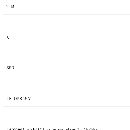
2TB
8
SSD
TELOPS 16.7
پشتیبانی از صدای سه بعدی با تکنولوژی Tempest