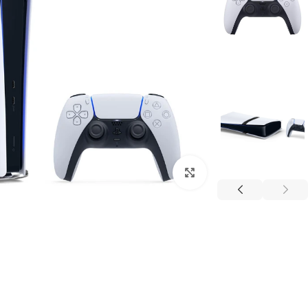
بزرگنمایی تصویر
لپ تاپ لنوو (مشاهده همه)
بر اساس سری
پرطرفدار لنوو
لپ تاپ IdeaPad 1
لپ تاپ IdeaPad 3
لپ تاپ IdeaPad 5