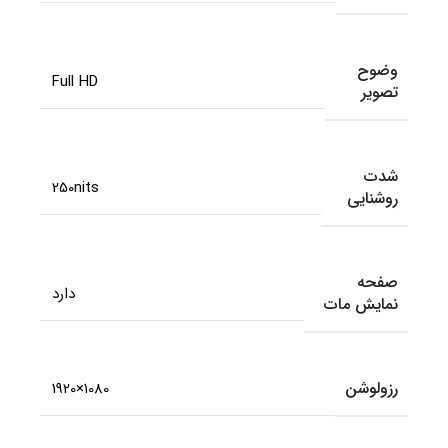
وضوح
Full HD
تصویر
شدت
250nits
روشنایی
صفحه
دارد
نمایش مات
رزولوشن
1080×1920