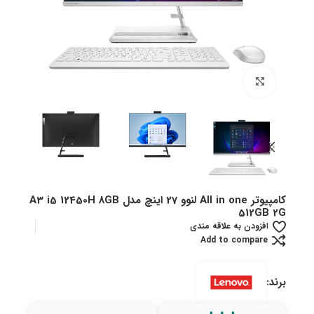
بزرگنمایی تصویر
کامپیوتر All in one لنوو 27 اینچ مدل A3 i5 12450H 8GB
512GB 2G
افزودن به علاقه مندی
Add to compare
برند: