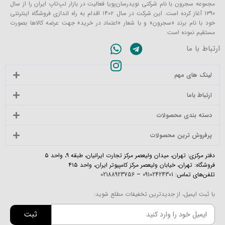
مجموعه سجرون با نام شرکتی نویدرسان‌پویا فعالیت در بازار لپ‌تاپ ایران را از سال
۱۳۹۰ آغاز کرده است. این شرکت در سال ۱۴۰۲ اقدام به راه اندازی فروشگاه اینترنتی
خود با نام برند «سجرون» و با شعار «اعتماد در خرید» جهت عرضه کالاها بصورت
مستقیم نموده است.
ارتباط با ما
لینک های مهم
ارتباط باما
دسته بندی محصولات
پرفروش ترین محصولات
دفتر مرکزی: تهران، میدان ولیعصر مرکز تجارت ایرانیان، طبقه ۹، واحد ۵
فروشگاه: تهران، خیابان ولیعصر مرکز کامپیوتر ایران، واحد ۴۱۵
تلفن‌های تماس:
09102424301
–
02188923756
با ثبت ایمیل، از جدیدترین تخفیفات مطلع شوید:
ثبت