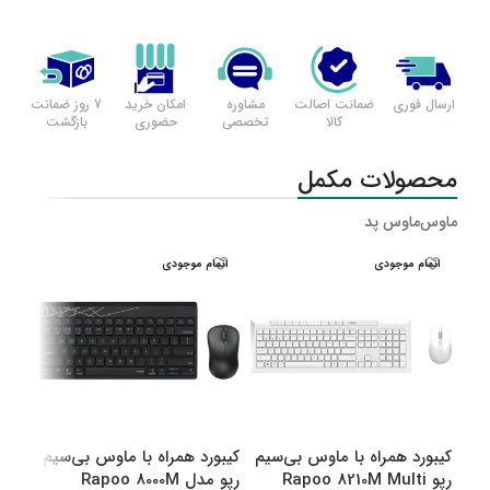
ارسال فوری
ضمانت اصالت
مشاوره
امکان خرید
7 روز ضمانت
کالا
تخصصی
حضوری
بازگشت
محصولات مکمل
ماوس
ماوس پد
اتمام موجودی
اتمام موجودی
اتم
کیبورد همراه با ماوس بی‌سیم
کیبورد همراه با ماوس بی‌سیم
کیبو
رپو Rapoo 8210M Multi
رپو مدل Rapoo 8000M
رپو مدل M