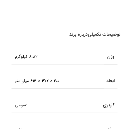
Multi
Mode Bluetooth &amp
0
تو
amp Wireless
انتخاب گزینه ها
انتخاب گزینه ها
اطل
توضیحات تکمیلی
درباره برند
وزن
8.82 کیلوگرم
ابعاد
200 × 472 × 613 میلی‌متر
کاربری
عمومی