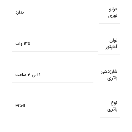
درایو
ندارد
نوری
توان
135 وات
آداپتور
شارژدهی
1 الی 3 ساعت
باتری
نوع
3Cell
باتری