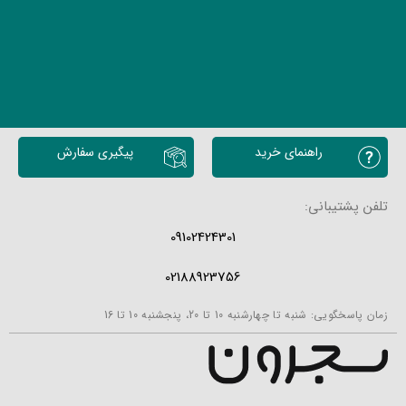
راهنمای خرید
پیگیری سفارش
تلفن پشتیبانی:
09102424301
02188923756
زمان پاسخگویی: شنبه تا چهارشنبه 10 تا 20، پنجشنبه 10 تا 16