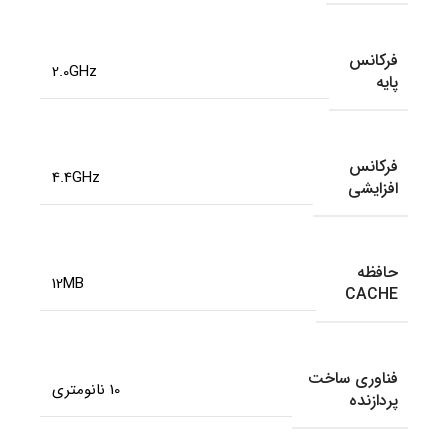
فرکانس
2.0GHz
پایه
فرکانس
4.4GHz
افزایشی
حافظه
12MB
CACHE
فناوری ساخت
10 نانومتری
پردازنده