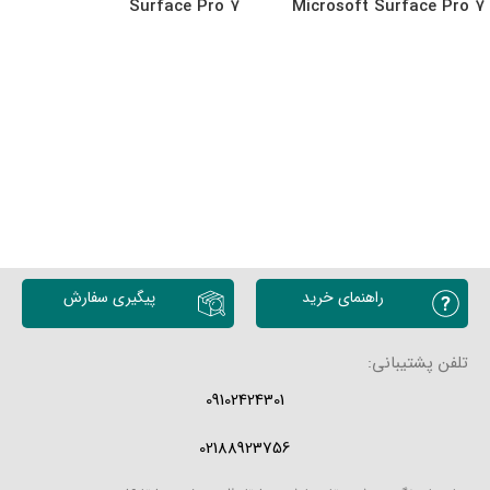
Surface Pro 7
Microsoft Surface Pro 7
Plus-A
انتخاب گزینه ها
انتخاب گزینه ها
راهنمای خرید
پیگیری سفارش
تلفن پشتیبانی:
09102424301
02188923756