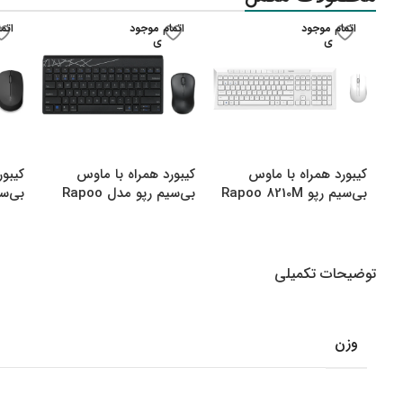
اتمام موجود
اتمام موجود
اتم
ی
ی
کیبورد همراه با ماوس
کیبورد همراه با ماوس
کیبور
بی‌سیم رپو Rapoo 8210M
بی‌سیم رپو مدل Rapoo
000M
8000M Multi
Multi Mode Bluetooth
&amp amp Wireless
توضیحات تکمیلی
وزن