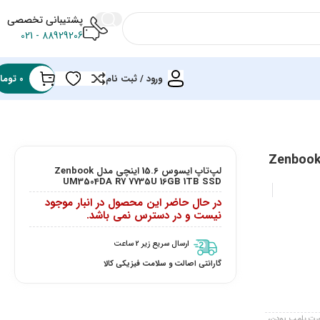
پشتیبانی تخصصی
88929206 - 021
ورود / ثبت نام
0
توما
Zenbook UM3504
لپ‌تاپ ایسوس 15.6 اینچی مدل Zenbook
UM3504DA R7 7735U 16GB 1TB SSD
در حال حاضر این محصول در انبار موجود
نیست و در دسترس نمی باشد.
ارسال سریع زیر 2 ساعت
گارانتی اصالت و سلامت فیزیکی کالا
صورت پلمپ بودن،