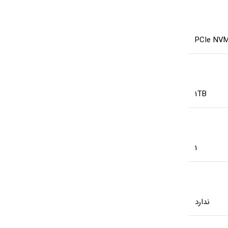
PCIe NV
1TB
1
ندارد