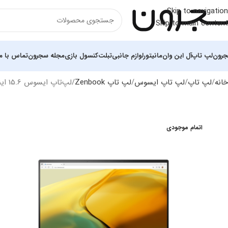
Skip to navigation
Skip to main content
رون
لپ تاپ
آل این وان
مانیتور
لوازم جانبی
تبلت
کنسول بازی
مجله سجرون
تماس با ما
خانه
لپ تاپ
لپ تاپ ایسوس
لپ تاپ Zenbook
لپ‌تاپ ایسوس 15.6 اینچی مدل Zenbook UM3504DA R7 7735U 16GB 1TB SSD
اتمام موجودی