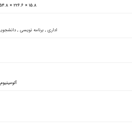
15.8 × 226.6 × 354.8 میلی‌متر
اداری
,
برنامه نویسی
,
دانشجوی
آلومینیوم