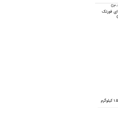
اتمام موجود
اتمام موجود
ی فورتک
ی
ی
ماوس بی سیم ای فورتک
ماوس بی سیم ای فورتک
مدل G3-330N
مدل G7-600NX
1. کیلوگرم